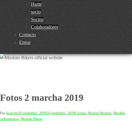
Hazte
socio
Socios
Colaboradores
Contacto
Entrar
Fotos 2 marcha 2019
Por
jjoarvgie
24 septiembre, 2019
24 septiembre, 2019
Carreras
,
Marcha Moskito
,
Marchas
cicloturísticas
,
Moskito Bikers