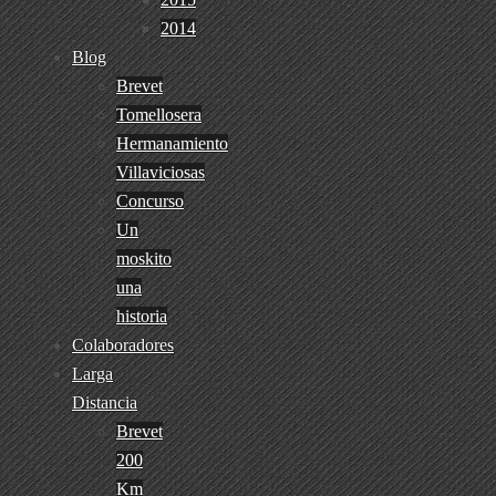
2014
Blog
Brevet
Tomellosera
Hermanamiento
Villaviciosas
Concurso
Un
moskito
una
historia
Colaboradores
Larga
Distancia
Brevet
200
Km