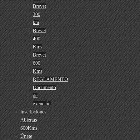
Brevet
300
km
Brevet
400
Kms
Brevet
600
Kms
REGLAMENTO
Documento
de
exención
Inscripciones
Abiertas
600Kms
Únete