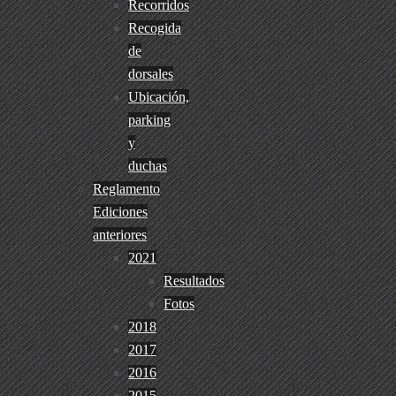
Recorridos
Recogida
de
dorsales
Ubicación,
parking
y
duchas
Reglamento
Ediciones
anteriores
2021
Resultados
Fotos
2018
2017
2016
2015