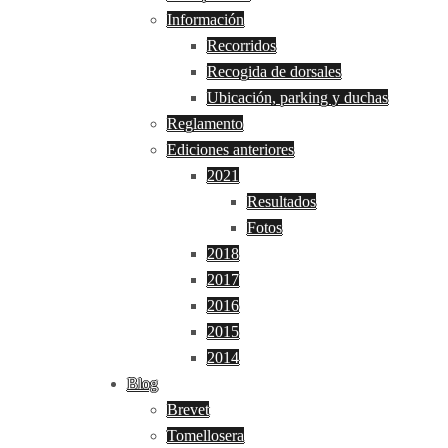
Información
Recorridos
Recogida de dorsales
Ubicación, parking y duchas
Reglamento
Ediciones anteriores
2021
Resultados
Fotos
2018
2017
2016
2015
2014
Blog
Brevet
Tomellosera