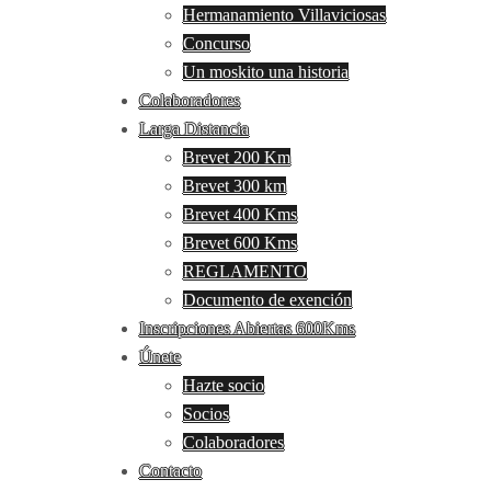
Hermanamiento Villaviciosas
Concurso
Un moskito una historia
Colaboradores
Larga Distancia
Brevet 200 Km
Brevet 300 km
Brevet 400 Kms
Brevet 600 Kms
REGLAMENTO
Documento de exención
Inscripciones Abiertas 600Kms
Únete
Hazte socio
Socios
Colaboradores
Contacto