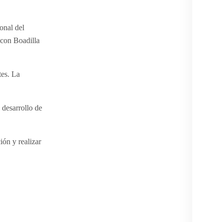
onal del
 con Boadilla
tes. La
 desarrollo de
ión y realizar