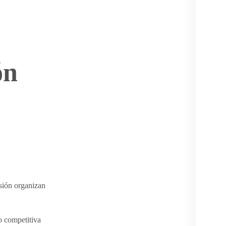
ón
sión organizan
o competitiva