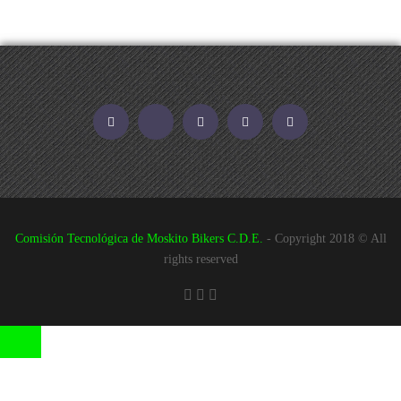
Facebook
Strava
Twitter
Instagram
YouTube
Comisión Tecnológica de Moskito Bikers C.D.E.
- Copyright 2018 © All
rights reserved