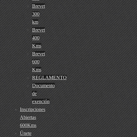
Brevet
300
km
Brevet
400
Kms
Brevet
600
Kms
REGLAMENTO
Documento
de
exención
Inscripciones
Abiertas
600Kms
Únete