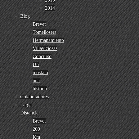
2014
Blog
Brevet
Tomellosera
Hermanamiento
Villaviciosas
Concurso
Un
moskito
una
historia
Colaboradores
Larga
Distancia
Brevet
200
Km