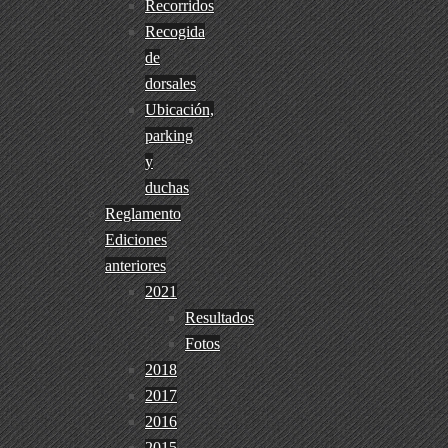
Recorridos
Recogida
de
dorsales
Ubicación,
parking
y
duchas
Reglamento
Ediciones
anteriores
2021
Resultados
Fotos
2018
2017
2016
2015