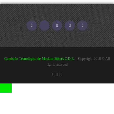
Facebook
Strava
Twitter
Instagram
YouTube
Comisión Tecnológica de Moskito Bikers C.D.E.
- Copyright 2018 © All
rights reserved