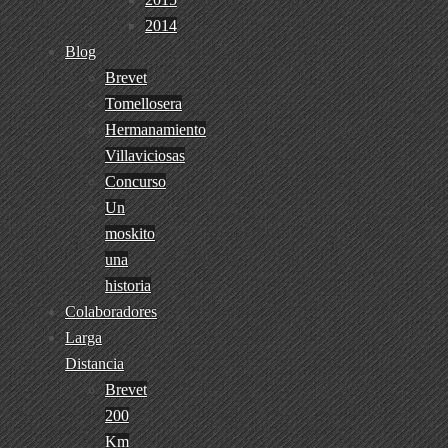
2014
Blog
Brevet
Tomellosera
Hermanamiento
Villaviciosas
Concurso
Un
moskito
una
historia
Colaboradores
Larga
Distancia
Brevet
200
Km