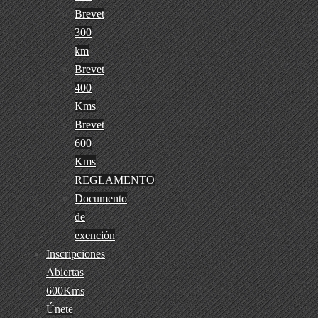
Brevet
300
km
Brevet
400
Kms
Brevet
600
Kms
REGLAMENTO
Documento
de
exención
Inscripciones
Abiertas
600Kms
Únete