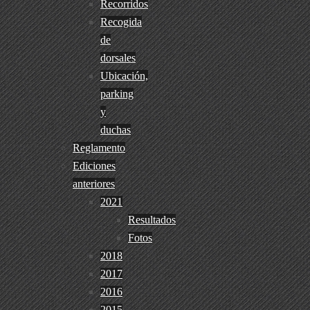
Recorridos
Recogida
de
dorsales
Ubicación,
parking
y
duchas
Reglamento
Ediciones
anteriores
2021
Resultados
Fotos
2018
2017
2016
2015